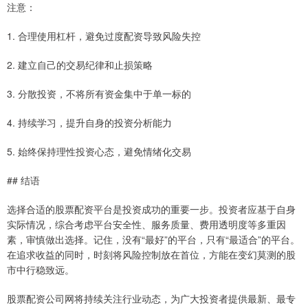
注意：
1. 合理使用杠杆，避免过度配资导致风险失控
2. 建立自己的交易纪律和止损策略
3. 分散投资，不将所有资金集中于单一标的
4. 持续学习，提升自身的投资分析能力
5. 始终保持理性投资心态，避免情绪化交易
## 结语
选择合适的股票配资平台是投资成功的重要一步。投资者应基于自身
实际情况，综合考虑平台安全性、服务质量、费用透明度等多重因
素，审慎做出选择。记住，没有“最好”的平台，只有“最适合”的平台。
在追求收益的同时，时刻将风险控制放在首位，方能在变幻莫测的股
市中行稳致远。
股票配资公司网将持续关注行业动态，为广大投资者提供最新、最专