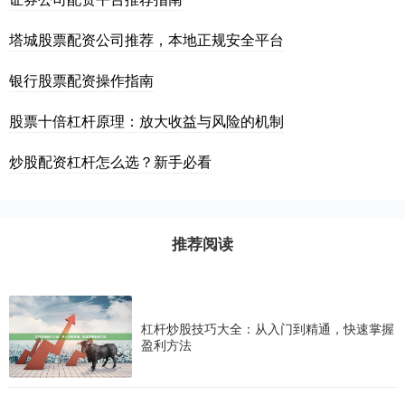
塔城股票配资公司推荐，本地正规安全平台
银行股票配资操作指南
股票十倍杠杆原理：放大收益与风险的机制
炒股配资杠杆怎么选？新手必看
推荐阅读
杠杆炒股技巧大全：从入门到精通，快速掌握
盈利方法