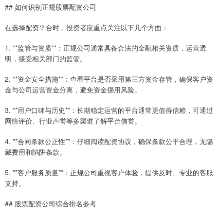
## 如何识别正规股票配资公司
在选择配资平台时，投资者应重点关注以下几个方面：
1. **监管与资质**：正规公司通常具备合法的金融相关资质，运营透
明，接受相关部门的监管。
2. **资金安全措施**：查看平台是否采用第三方资金存管，确保客户资
金与公司运营资金分离，避免资金挪用风险。
3. **用户口碑与历史**：长期稳定运营的平台通常更值得信赖，可通过
网络评价、行业声誉等多渠道了解平台信誉。
4. **合同条款公正性**：仔细阅读配资协议，确保条款公平合理，无隐
藏费用和陷阱条款。
5. **客户服务质量**：正规公司重视客户体验，提供及时、专业的客服
支持。
## 股票配资公司综合排名参考