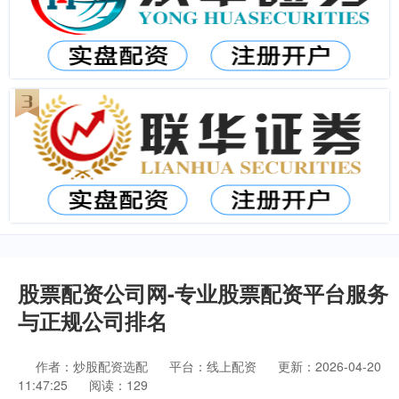
股票配资公司网-专业股票配资平台服务
与正规公司排名
作者：炒股配资选配
平台：线上配资
更新：2026-04-20
11:47:25
阅读：129